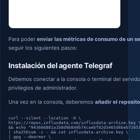
Para poder
enviar las métricas de consumo de un s
seguir los siguientes pasos:
Instalación del agente Telegraf
Debemos conectar a la consola o terminal del servid
privilegios de administrador.
Una vez en la consola, deberemos
añadir el reposito
curl --silent --location -O \

https://repos.influxdata.com/influxdata-archive.key \
&& echo "943666881a1b8d9b849b74caebf02d3465d6beb71651
| sha256sum -c - && cat influxdata-archive.key \

| gpg --dearmor \
